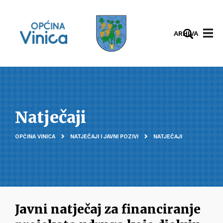
ARHIVA
Natječaji
OPĆINA VINICA
NATJEČAJI I JAVNI POZIVI
NATJEČAJI
Javni natječaj za financiranje