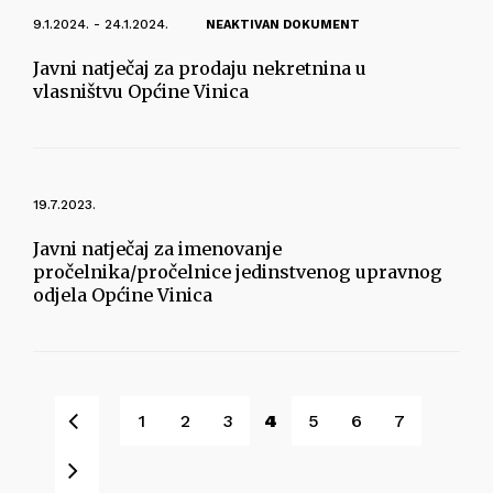
9.1.2024. - 24.1.2024.
NEAKTIVAN DOKUMENT
Javni natječaj za prodaju nekretnina u
vlasništvu Općine Vinica
19.7.2023.
Javni natječaj za imenovanje
pročelnika/pročelnice jedinstvenog upravnog
odjela Općine Vinica
Pret
1
2
3
4
5
6
7
Sljedeće