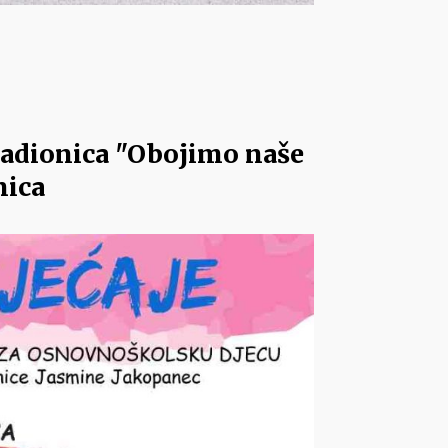
radionica "Obojimo naše
nica