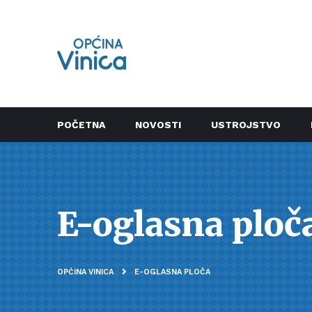
POČETNA
NOVOSTI
USTROJSTVO
E-oglasna ploč
OPĆINA VINICA
E-OGLASNA PLOČA