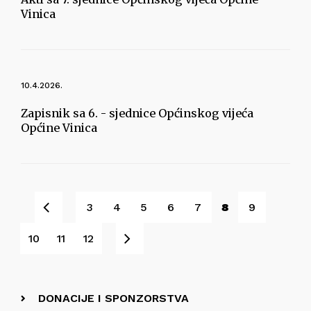
Vinica
10.4.2026.
Zapisnik sa 6. - sjednice Općinskog vijeća
Općine Vinica
Pret
3
4
5
6
7
8
9
Sljedeće
10
11
12
DONACIJE I SPONZORSTVA