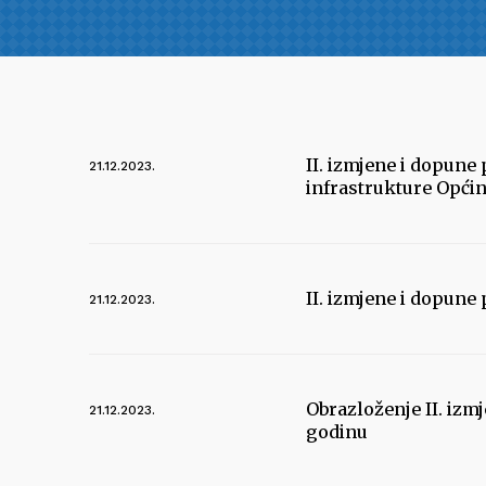
II. izmjene i dopun
21.12.2023.
infrastrukture Općin
II. izmjene i dopune
21.12.2023.
Obrazloženje II. izm
21.12.2023.
godinu