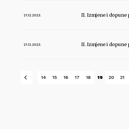
II. Izmjene i dopune
21.12.2023.
II. Izmjene i dopune
21.12.2023.
Pret
14
15
16
17
18
19
20
21